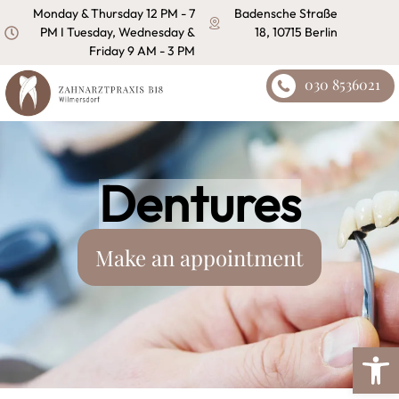
content
Monday & Thursday 12 PM - 7
Badensche Straße
PM I Tuesday, Wednesday &
18, 10715 Berlin
Friday 9 AM - 3 PM
030 8536021
Dentures
Make an appointment
Open