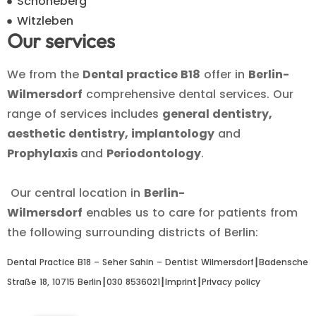
Schöneberg
Witzleben
Our services
We from the
Dental practice B18
offer in
Berlin-
Wilmersdorf
comprehensive dental services. Our
range of services includes
general dentistry,
aesthetic dentistry, implantology
and
Prophylaxis
and
Periodontology
.
Our central location in
Berlin-
Wilmersdorf
enables us to care for patients from
the following surrounding districts of Berlin:
Dental Practice B18 – Seher Sahin – Dentist Wilmersdorf┃
Badensche
Straße 18, 10715 Berlin
┃
030 8536021
┃
Imprint
┃
Privacy policy