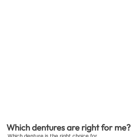
different materials. In a denture, for
example, the gum-like appearance is
combined with
robust plastic
erzielbar. Für Ihren Zahnersatz in
Berlin kommen häufig Titan, Keramik
oder (legiertes) Gold – Materialien
mit guter Verträglichkeit. Zur
Sanierung kleinerer
Zahnschmelzschäden kommen
auch
Amalgam and composite
in
question.
Which dentures are right for me?
Which denture is the right choice for