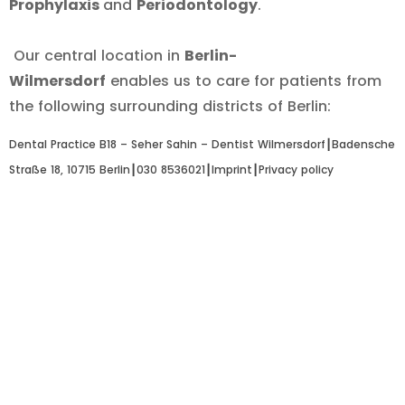
Prophylaxis
and
Periodontology
.
Our central location in
Berlin-
Wilmersdorf
enables us to care for patients from
the following surrounding districts of Berlin:
Dental Practice B18 – Seher Sahin – Dentist Wilmersdorf┃
Badensche
Straße 18, 10715 Berlin
┃
030 8536021
┃
Imprint
┃
Privacy policy