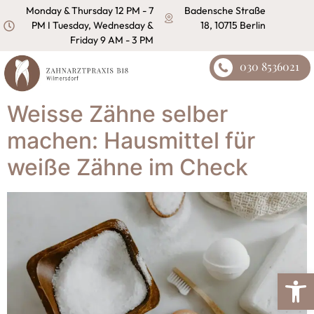
content
Monday & Thursday 12 PM - 7
Badensche Straße
PM I Tuesday, Wednesday &
18, 10715 Berlin
Friday 9 AM - 3 PM
030 8536021
Weisse Zähne selber
machen: Hausmittel für
weiße Zähne im Check
Open