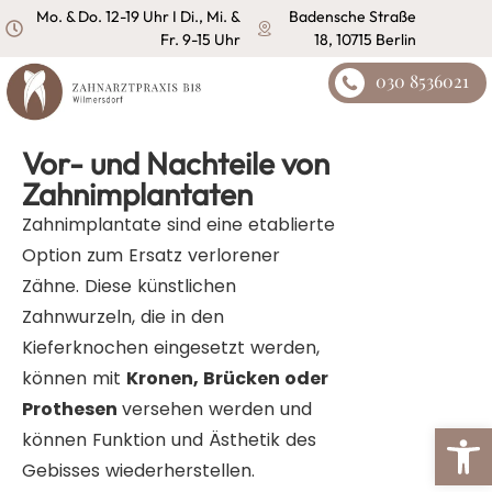
Inhalt
Mo. & Do. 12-19 Uhr I Di., Mi. &
Badensche Straße
springen
Fr. 9-15 Uhr
18, 10715 Berlin
030 8536021
Vor- und Nachteile von
Zahnimplantaten
Zahnimplantate sind eine etablierte
Option zum Ersatz verlorener
Zähne. Diese künstlichen
Zahnwurzeln, die in den
Kieferknochen eingesetzt werden,
können mit
Kronen, Brücken oder
Prothesen
versehen werden und
Symbolle
können Funktion und Ästhetik des
Gebisses wiederherstellen.